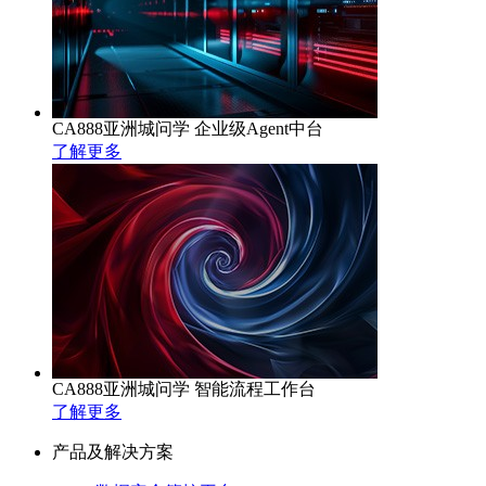
CA888亚洲城问学 企业级Agent中台
了解更多
CA888亚洲城问学 智能流程工作台
了解更多
产品及解决方案