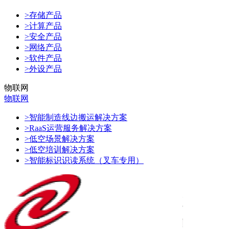
>存储产品
>计算产品
>安全产品
>网络产品
>软件产品
>外设产品
物联网
物联网
>智能制造线边搬运解决方案
>RaaS运营服务解决方案
>低空场景解决方案
>低空培训解决方案
>智能标识识读系统（叉车专用）