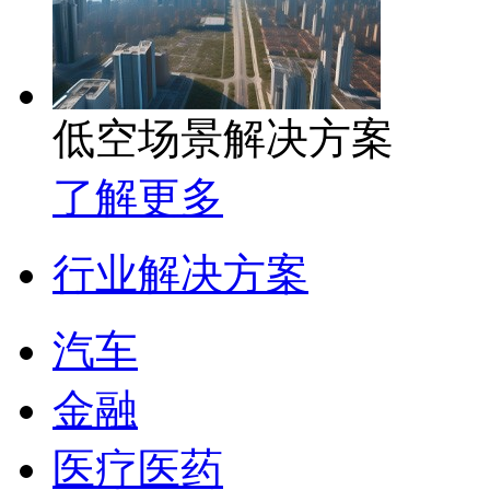
低空场景解决方案
了解更多
行业解决方案
汽车
金融
医疗医药