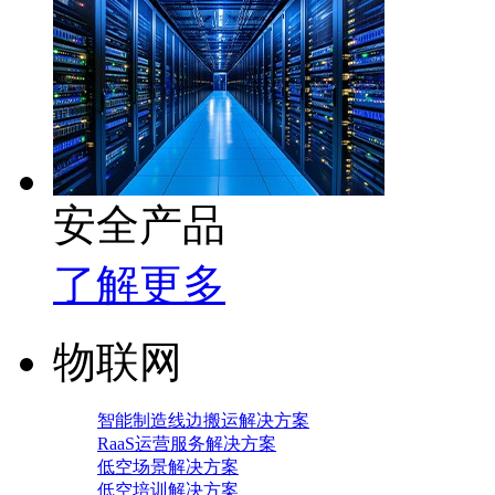
安全产品
了解更多
物联网
智能制造线边搬运解决方案
RaaS运营服务解决方案
低空场景解决方案
低空培训解决方案