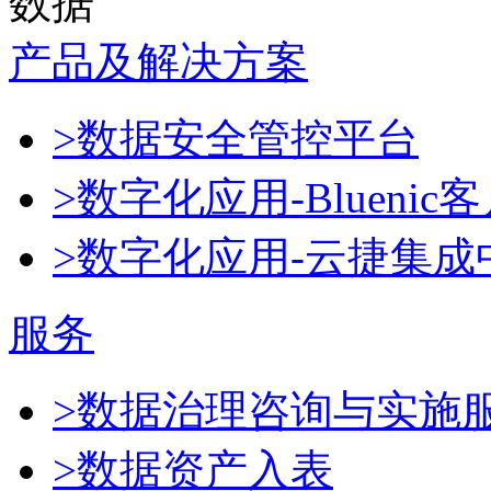
数据
产品及解决方案
>数据安全管控平台
>数字化应用-Blueni
>数字化应用-云捷集成
服务
>数据治理咨询与实施
>数据资产入表