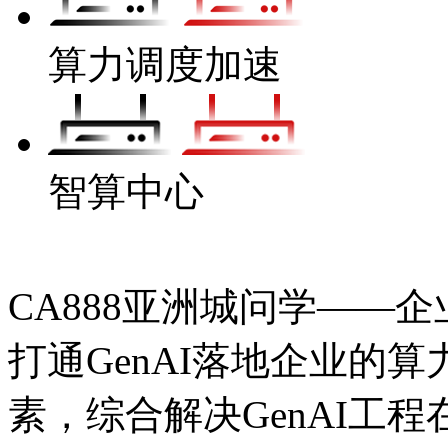
算力调度加速
智算中心
CA888亚洲城问学——企业
打通GenAI落地企业的算力
素，综合解决GenAI工程在