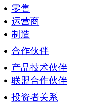
零售
运营商
制造
合作伙伴
产品技术伙伴
联盟合作伙伴
投资者关系