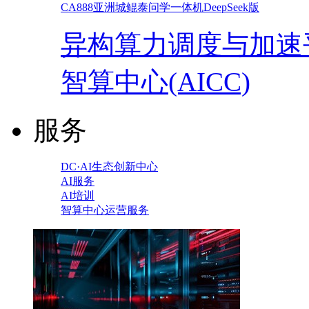
CA888亚洲城鲲泰问学一体机DeepSeek版
异构算力调度与加速
智算中心(AICC)
服务
DC·AI生态创新中心
AI服务
AI培训
智算中心运营服务