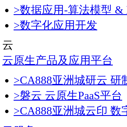
>数据应用-算法模型 & 
>数字化应用开发
云
云原生产品及应用平台
>CA888亚洲城研云
>磐云 云原生PaaS平台
>CA888亚洲城云印 