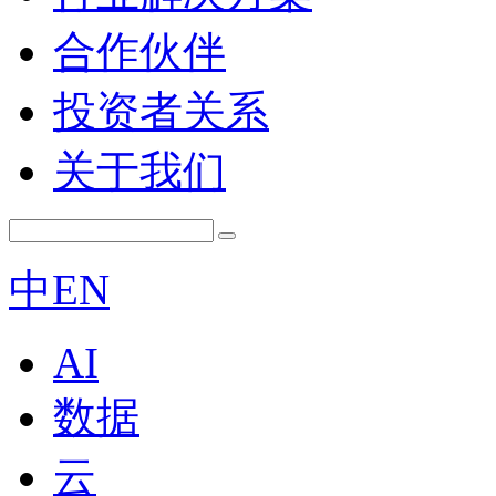
合作伙伴
投资者关系
关于我们
中
EN
AI
数据
云