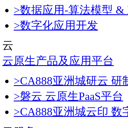
>数据应用-算法模型 & 
>数字化应用开发
云
云原生产品及应用平台
>CA888亚洲城研云
>磐云 云原生PaaS平台
>CA888亚洲城云印 