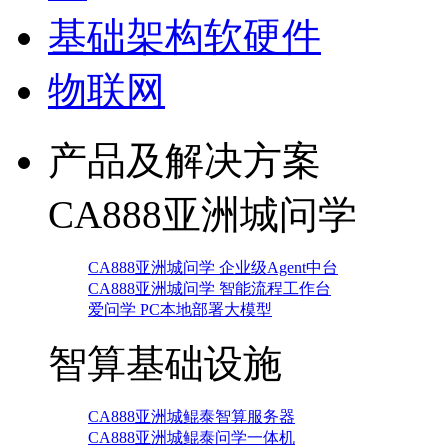
基础架构软硬件
物联网
产品及解决方案
CA888亚洲城问学
CA888亚洲城问学 企业级Agent中台
CA888亚洲城问学 智能流程工作台
爱问学 PC本地部署大模型
智算基础设施
CA888亚洲城鲲泰智算服务器
CA888亚洲城鲲泰问学一体机