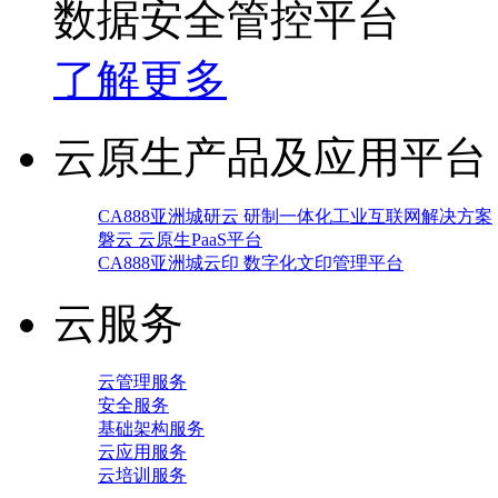
数据安全管控平台
了解更多
云原生产品及应用平台
CA888亚洲城研云 研制一体化工业互联网解决方案
磐云 云原生PaaS平台
CA888亚洲城云印 数字化文印管理平台
云服务
云管理服务
安全服务
基础架构服务
云应用服务
云培训服务