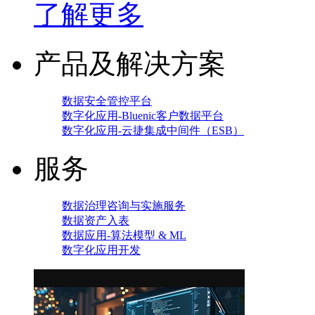
了解更多
产品及解决方案
数据安全管控平台
数字化应用-Bluenic客户数据平台
数字化应用-云捷集成中间件（ESB）
服务
数据治理咨询与实施服务
数据资产入表
数据应用-算法模型 & ML
数字化应用开发