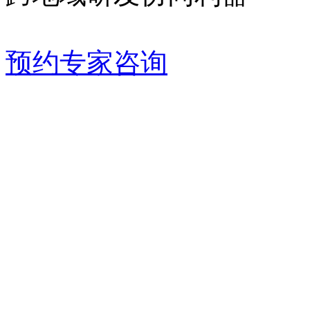
预约专家咨询