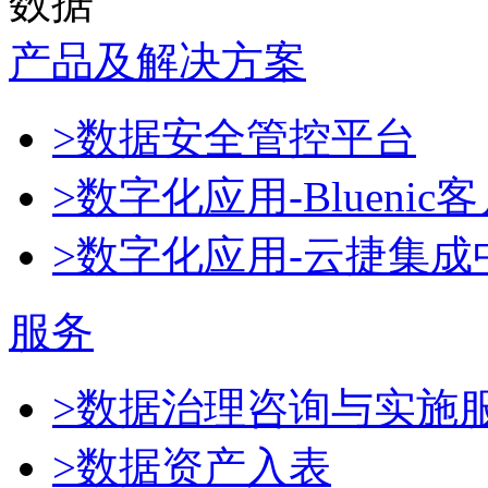
数据
产品及解决方案
>数据安全管控平台
>数字化应用-Blueni
>数字化应用-云捷集成
服务
>数据治理咨询与实施
>数据资产入表