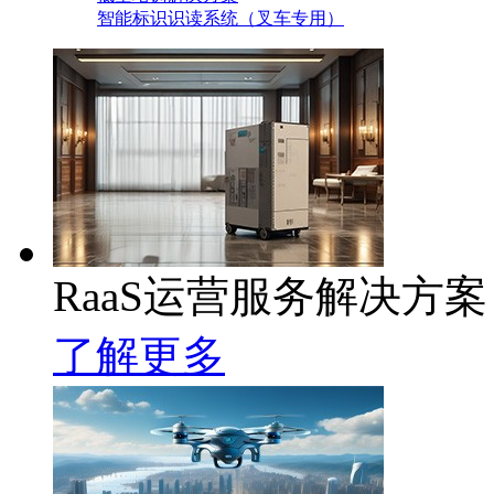
智能标识识读系统（叉车专用）
RaaS运营服务解决方案
了解更多