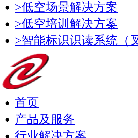
>低空场景解决方案
>低空培训解决方案
>智能标识识读系统（
首页
产品及服务
行业解决方案