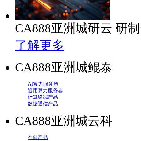
CA888亚洲城研云 
了解更多
CA888亚洲城鲲泰
AI算力服务器
通用算力服务器
计算终端产品
数据通信产品
CA888亚洲城云科
存储产品