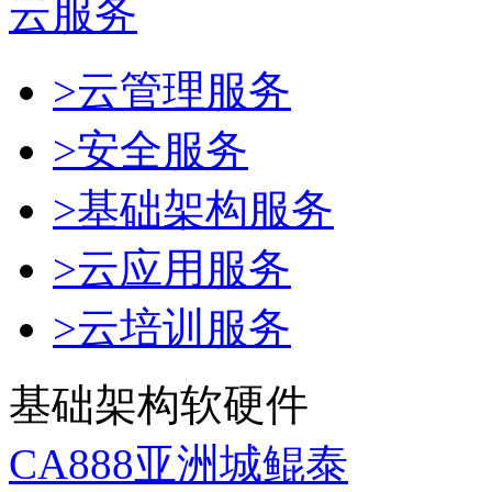
云服务
>云管理服务
>安全服务
>基础架构服务
>云应用服务
>云培训服务
基础架构软硬件
CA888亚洲城鲲泰